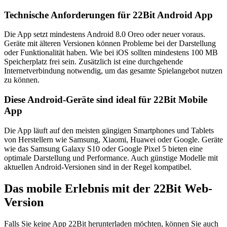
Technische Anforderungen für 22Bit Android App
Die App setzt mindestens Android 8.0 Oreo oder neuer voraus.
Geräte mit älteren Versionen können Probleme bei der Darstellung
oder Funktionalität haben. Wie bei iOS sollten mindestens 100 MB
Speicherplatz frei sein. Zusätzlich ist eine durchgehende
Internetverbindung notwendig, um das gesamte Spielangebot nutzen
zu können.
Diese Android-Geräte sind ideal für 22Bit Mobile
App
Die App läuft auf den meisten gängigen Smartphones und Tablets
von Herstellern wie Samsung, Xiaomi, Huawei oder Google. Geräte
wie das Samsung Galaxy S10 oder Google Pixel 5 bieten eine
optimale Darstellung und Performance. Auch günstige Modelle mit
aktuellen Android-Versionen sind in der Regel kompatibel.
Das mobile Erlebnis mit der 22Bit Web-
Version
Falls Sie keine App 22Bit herunterladen möchten, können Sie auch