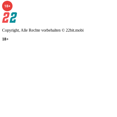
Copyright, Alle Rechte vorbehalten © 22bit.mobi
18+