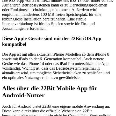
Die iOS-App von 22Bit setzt mindestens iOS 13 oder höher voraus.
Auf älteren Betriebssystemen kann es zu Darstellungsproblemen
oder Funktionseinschränkungen kommen. Außerdem wird
empfohlen, mindestens 100 MB freien Speicherplatz für eine
reibungslose Installation bereitzuhalten. Eine stabile
Internetverbindung ist für das Spielen sowie für Ein- und
Auszahlungen erforderlich.
Diese Apple-Geräte sind mit der 22Bit iOS App
kompatibel
Die App ist mit allen aktuellen iPhone-Modellen ab dem iPhone 8
sowie mit iPads ab der 6. Generation kompatibel. Auch neuere
Geräte wie das iPhone 14 oder das iPad Pro unterstützen die App
vollständig. Wichtig ist, dass das Betriebssystem regelmäßig
aktualisiert wird, um mögliche Sicherheitslücken zu schließen und
ein optimales Nutzungserlebnis zu gewährleisten.
Alles über die 22Bit Mobile App für
Android-Nutzer
Auch für Android bietet 22Bit eine eigene mobile Anwendung an.
Diese kann direkt über die offizielle Website von 22Bit
heruntergeladen werden, da sie nicht im Google Play Store gelistet