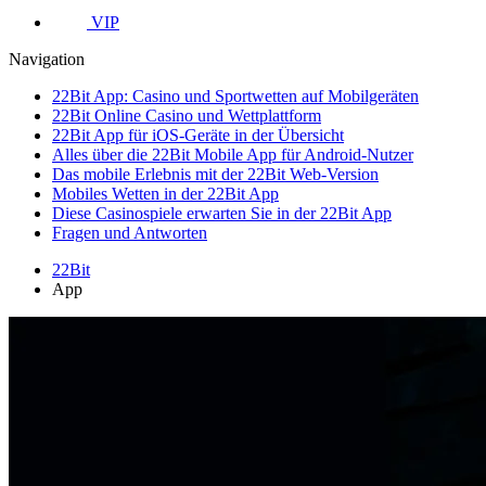
VIP
Navigation
22Bit App: Casino und Sportwetten auf Mobilgeräten
22Bit Online Casino und Wettplattform
22Bit App für iOS-Geräte in der Übersicht
Alles über die 22Bit Mobile App für Android-Nutzer
Das mobile Erlebnis mit der 22Bit Web-Version
Mobiles Wetten in der 22Bit App
Diese Casinospiele erwarten Sie in der 22Bit App
Fragen und Antworten
22Bit
App