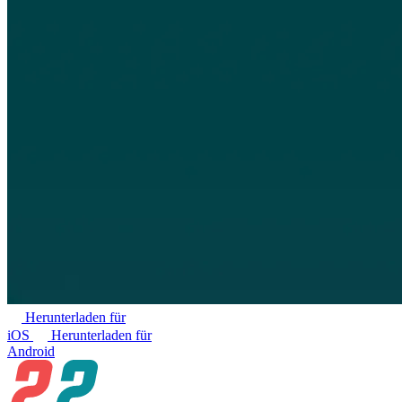
Herunterladen für
iOS
Herunterladen für
Android