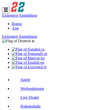
Einloggen
Anmeldung
Bonus
App
Einloggen
Anmeldung
at
es
pt
hu
en
el
Spiele
Werbeaktionen
Live Dealer
Ruhmeshalle